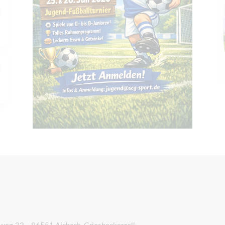
ulweg 32 - 86551 Aichach-Griesbeckerzell