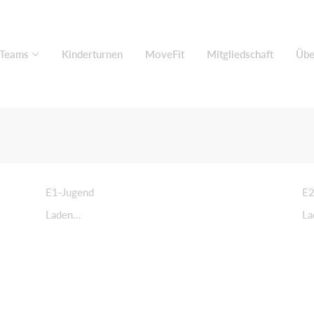
 Teams
Kinderturnen
MoveFit
Mitgliedschaft
Übe
E1-Jugend
E2
Laden...
La